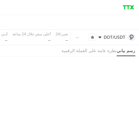
تغير٪24
أعلى سعر خلال 24 ساعة
أدنى سع
--
DOT/USDT
--
--
--
رسم بياني
نظرة عامة على العملة الرقمية