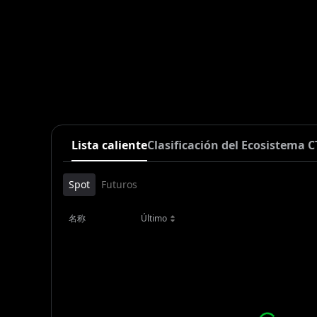
Lista caliente
Clasificación del Ecosistema C
Spot
Futuros
名称
Último