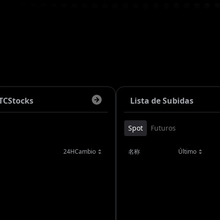
TC
Stocks
Lista de Subidas
Spot
Futuros
24HCambio
名称
Último