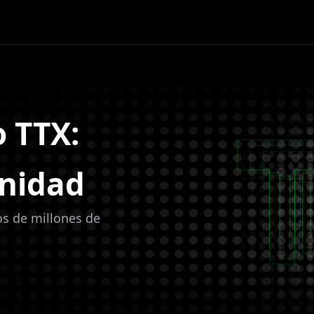
o TTX:
anidad
os de millones de