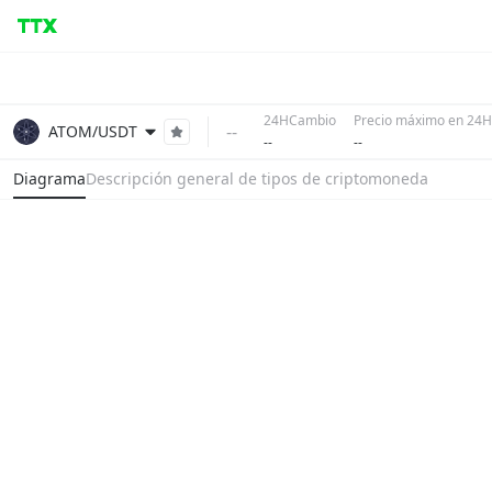
24HCambio
Precio máximo en 24H
--
ATOM/USDT
--
--
Diagrama
Descripción general de tipos de criptomoneda