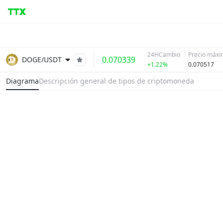
24HCambio
Precio máxi
0.070339
DOGE/USDT
+1.22%
0.070517
Diagrama
Descripción general de tipos de criptomoneda