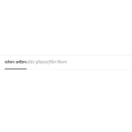
वर्तमान कमीशन
ऑर्डर इतिहास
ट्रैडिंग विवरण