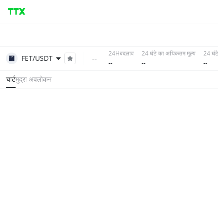
24Hबदलाव
24 घंटे का अधिकतम मूल्य
24 घंटे
--
FET/USDT
--
--
--
चार्ट
मुद्रा अवलोकन