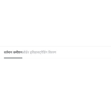
वर्तमान कमीशन
ऑर्डर इतिहास
ट्रैडिंग विवरण