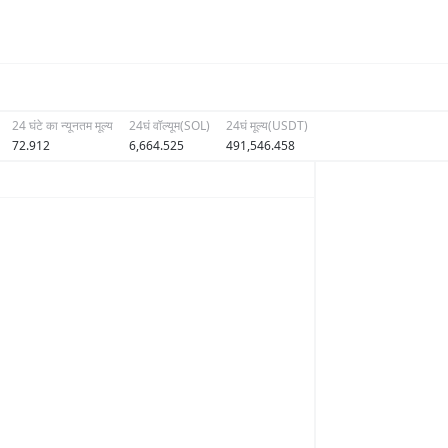
24 घंटे का न्यूनतम मूल्य
24घं वॉल्यूम(SOL)
24घं मूल्य(USDT)
72.912
6,664.525
491,546.458