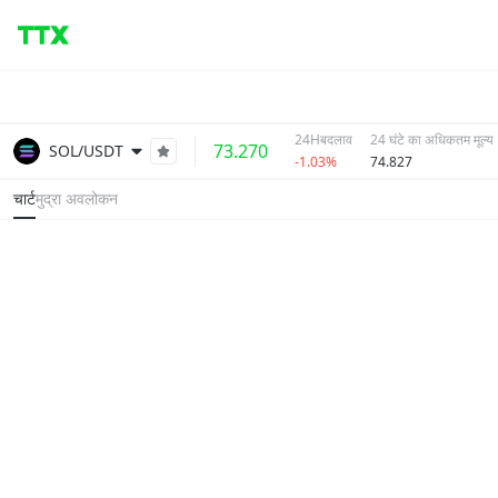
24Hबदलाव
24 घंटे का अधिकतम मूल्य
73.270
SOL/USDT
-1.03%
74.827
चार्ट
मुद्रा अवलोकन