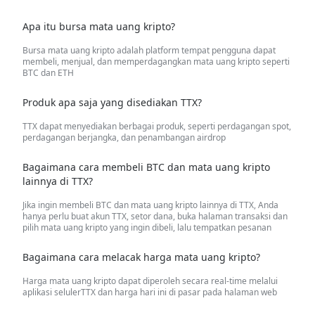
Apa itu bursa mata uang kripto?
Bursa mata uang kripto adalah platform tempat pengguna dapat
membeli, menjual, dan memperdagangkan mata uang kripto seperti
BTC dan ETH
Produk apa saja yang disediakan TTX?
TTX dapat menyediakan berbagai produk, seperti perdagangan spot,
perdagangan berjangka, dan penambangan airdrop
Bagaimana cara membeli BTC dan mata uang kripto
lainnya di TTX?
Jika ingin membeli BTC dan mata uang kripto lainnya di TTX, Anda
hanya perlu buat akun TTX, setor dana, buka halaman transaksi dan
pilih mata uang kripto yang ingin dibeli, lalu tempatkan pesanan
Bagaimana cara melacak harga mata uang kripto?
Harga mata uang kripto dapat diperoleh secara real-time melalui
aplikasi seluler
TTX dan harga hari ini di pasar pada halaman web