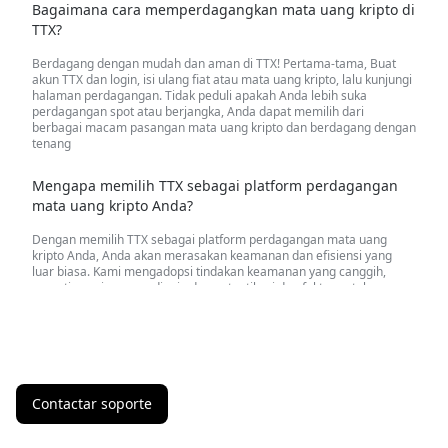
Bagaimana cara memperdagangkan mata uang kripto di
TTX?
Berdagang dengan mudah dan aman di TTX! Pertama-tama,
Buat
akun TTX
dan login, isi ulang fiat atau mata uang kripto, lalu kunjungi
halaman perdagangan. Tidak peduli apakah Anda lebih suka
perdagangan spot atau berjangka, Anda dapat memilih dari
berbagai macam pasangan mata uang kripto dan berdagang dengan
tenang
Mengapa memilih TTX sebagai platform perdagangan
mata uang kripto Anda?
Dengan memilih TTX sebagai platform perdagangan mata uang
kripto Anda, Anda akan merasakan keamanan dan efisiensi yang
luar biasa. Kami mengadopsi tindakan keamanan yang canggih,
seperti penyimpanan dingin dan autentikasi dua faktor untuk
memastikan aset Anda tetap aman dan terlindungi. Sementara itu,
mesin perdagangan berkinerja tinggi dan antarmuka pengguna yang
sederhana memungkinkan Anda untuk berdagang dengan cepat dan
nyaman.
Contactar soporte