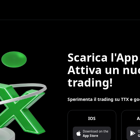
Scarica l'App
Attiva un n
trading!
Sperimenta il trading su TTX e god
IOS
A
Download on the
O
App Store
G