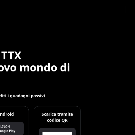
 TTX
uovo mondo di
iti i guadagni passivi
ndroid
Scarica tramite
codice QR
LINON
oogle Play