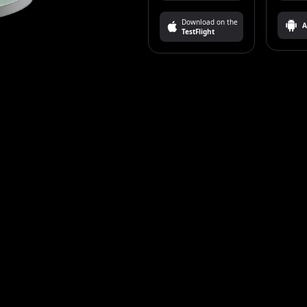
Download on the
A
TestFlight