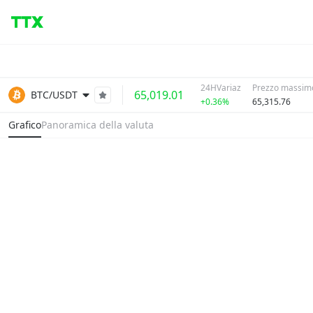
24HVariaz
Prezzo massimo
65,019.01
BTC/USDT
+0.36%
65,315.76
Grafico
Panoramica della valuta