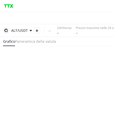
24HVariaz
Prezzo massimo nelle 24 o
--
ALT/USDT
--
--
Grafico
Panoramica della valuta