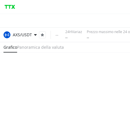
24HVariaz
Prezzo massimo nelle 24 
--
AXS/USDT
--
--
Grafico
Panoramica della valuta