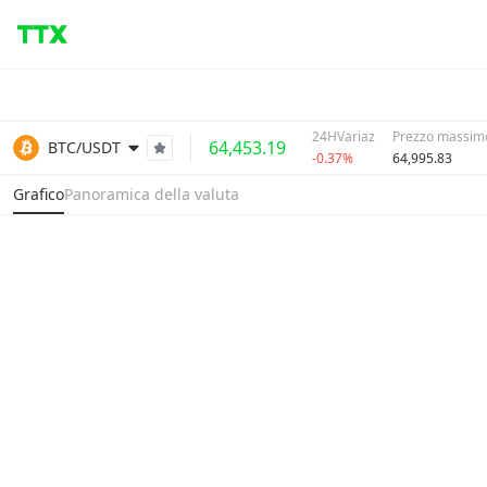
24HVariaz
Prezzo massimo
64,453.19
BTC/USDT
-0.37%
64,995.83
Grafico
Panoramica della valuta