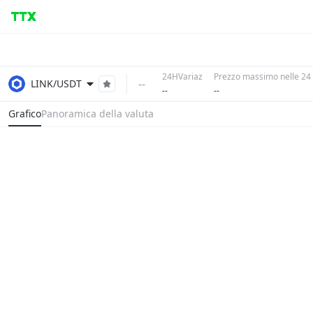
24HVariaz
Prezzo massimo nelle 24
--
LINK/USDT
--
--
Grafico
Panoramica della valuta