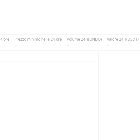
24 ore
Prezzo minimo nelle 24 ore
Volume 24H(ONDO)
Valore 24H(USDT)
--
--
--