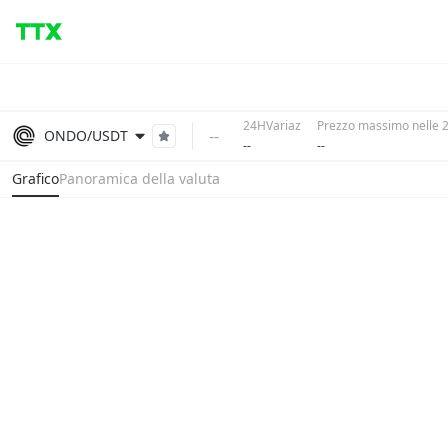
24HVariaz
Prezzo massimo nelle 
--
ONDO/USDT
--
--
Grafico
Panoramica della valuta