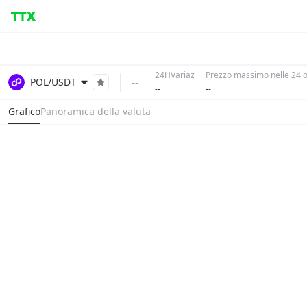
24HVariaz
Prezzo massimo nelle 24 
--
POL/USDT
--
--
Grafico
Panoramica della valuta