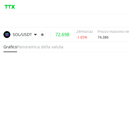
24HVariaz
Prezzo massimo nel
72.698
SOL/USDT
-1.85%
74.386
Grafico
Panoramica della valuta