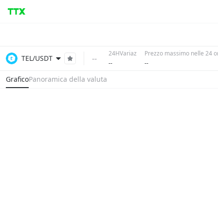
24HVariaz
Prezzo massimo nelle 24 o
--
TEL/USDT
--
--
Grafico
Panoramica della valuta