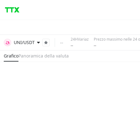
24HVariaz
Prezzo massimo nelle 24 
--
UNI/USDT
--
--
Grafico
Panoramica della valuta