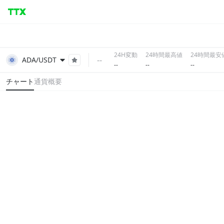
24H変動
24時間最高値
24時間最安
--
ADA/USDT
--
--
--
チャート
通貨概要