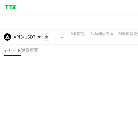
24H変動
24時間最高値
24時間最安
--
API3/USDT
--
--
--
チャート
通貨概要