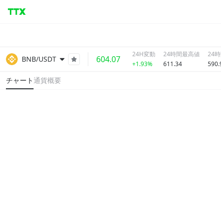
24H変動
24時間最高値
24
604.07
BNB/USDT
+1.93%
611.34
590.
チャート
通貨概要