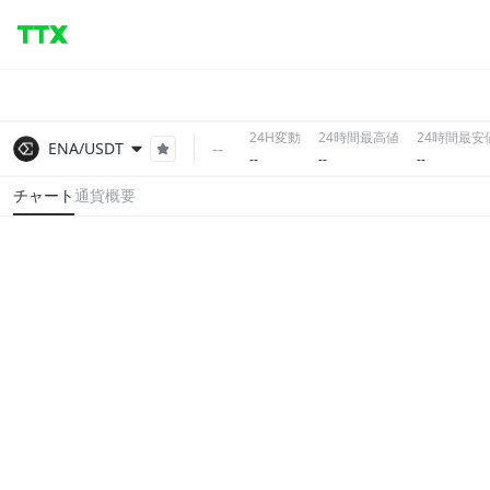
24H変動
24時間最高値
24時間最安
--
ENA/USDT
--
--
--
チャート
通貨概要