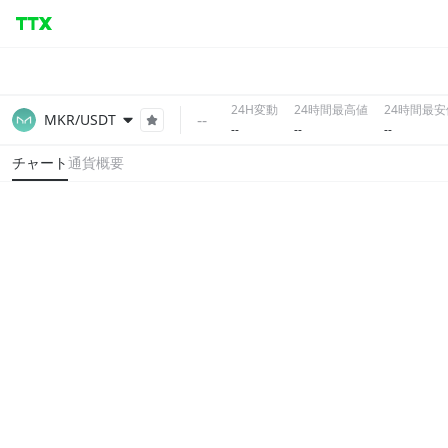
24H変動
24時間最高値
24時間最安
--
MKR/USDT
--
--
--
チャート
通貨概要