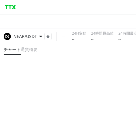
24H変動
24時間最高値
24時間最
--
NEAR/USDT
--
--
--
チャート
通貨概要