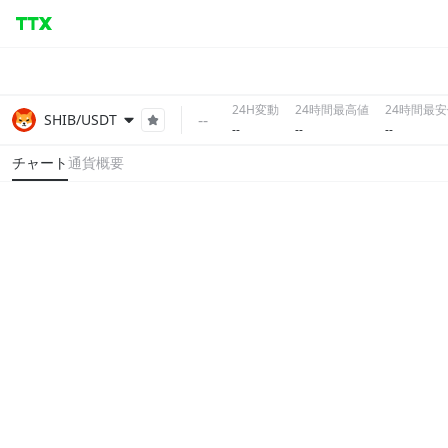
24H変動
24時間最高値
24時間最
--
SHIB/USDT
--
--
--
チャート
通貨概要