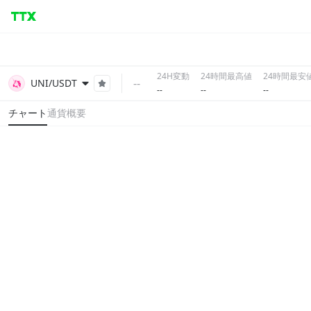
24H変動
24時間最高値
24時間最安
--
UNI/USDT
--
--
--
チャート
通貨概要