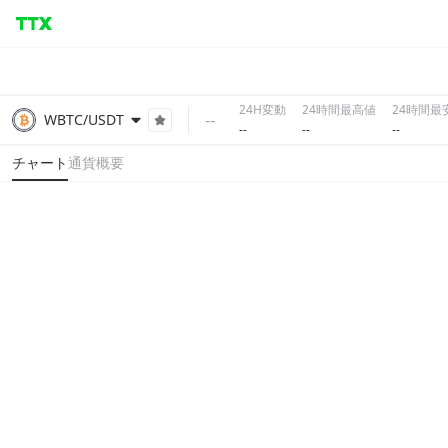
24H変動
24時間最高値
24時間最
--
WBTC/USDT
--
--
--
チャート
通貨概要