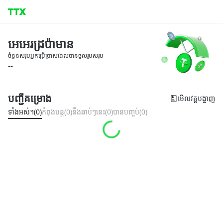
អេអេរដ្រប៉ាមាន
ចំនួនសរុបអ្នកប្រើប្រាស់ដែលបានចូលរួមសរុប
--
បញ្ជីគម្រោង
មើលវគ្គបង្ហាញ
ទាំងអស់។(0)
កំពុងបន្ត(0)
នឹងឆាប់ៗនេះ(0)
បានបញ្ចប់(0)