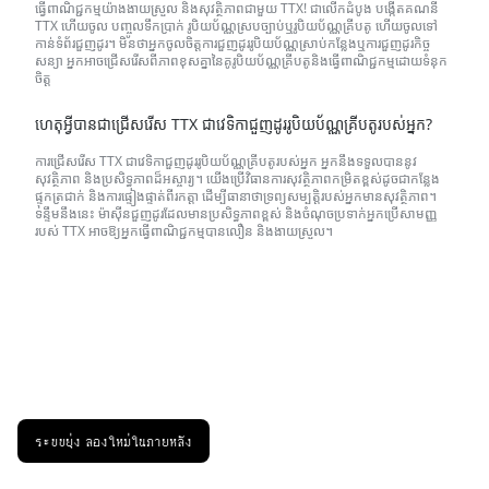
ធ្វើពាណិជ្ជកម្មយ៉ាងងាយស្រួល និងសុវត្ថិភាពជាមួយ TTX! ជាលើកដំបូង
បង្កើតគណនី
TTX ហើយចូល
បញ្ចូលទឹកប្រាក់ រូបិយប័ណ្ណស្របច្បាប់ឬរូបិយប័ណ្ណគ្រីបតូ ហើយចូលទៅ
កាន់ទំព័រជួញដូរ។ មិនថាអ្នកចូលចិត្តការជួញដូររូបិយប័ណ្ណស្រាប់កន្លែងឬការជួញដូរកិច្ច
សន្យា អ្នកអាចជ្រើសរើសពីភាពខុសគ្នានៃគូរូបិយប័ណ្ណគ្រីបតូនិងធ្វើពាណិជ្ជកម្មដោយទំនុក
ចិត្ត
ហេតុអ្វីបានជាជ្រើសរើស TTX ជាវេទិកាជួញដូររូបិយប័ណ្ណគ្រីបតូរបស់អ្នក?
ការជ្រើសរើស TTX ជាវេទិកាជួញដូររូបិយប័ណ្ណគ្រីបតូរបស់អ្នក អ្នកនឹងទទួលបាននូវ
សុវត្ថិភាព និងប្រសិទ្ធភាពដ៏អស្ចារ្យ។ យើងប្រើវិធានការសុវត្ថិភាពកម្រិតខ្ពស់ដូចជាកន្លែង
ផ្ទុកត្រជាក់ និងការផ្ទៀងផ្ទាត់ពីរកត្តា ដើម្បីធានាថាទ្រព្យសម្បត្តិរបស់អ្នកមានសុវត្ថិភាព។
ទន្ទឹមនឹងនេះ ម៉ាស៊ីនជួញដូរដែលមានប្រសិទ្ធភាពខ្ពស់ និងចំណុចប្រទាក់អ្នកប្រើសាមញ្ញ
របស់ TTX អាចឱ្យអ្នកធ្វើពាណិជ្ជកម្មបានលឿន និងងាយស្រួល។
ระบบยุ่ง ลองใหม่ในภายหลัง