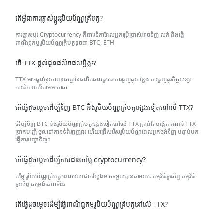
តើអ្វីជាការផ្លាស់ប្តូររូបិយប័ណ្ណគ្រីបតូ?
ការផ្លាស់ប្តូរ Cryptocurrency គឺជាវេទិកាដែលអ្នកប្រើប្រាស់អាចទិញ លក់ និងធ្វើ
ពាណិជ្ជកម្មរូបិយប័ណ្ណគ្រីបតូដូចជា BTC, ETH
តើ TTX ផ្តល់ជូនផលិតផលអ្វីខ្លះ?
TTX អាចផ្តល់នូវភាពខុសគ្នានៃផលិតផលដូចជាការជួញដូរកន្លែង ការជួញដូរកិច្ចសន្យា
ការជីកយករ៉ែតាមអាកាស
តើធ្វើដូចម្តេចដើម្បីទិញ BTC និងរូបិយប័ណ្ណគ្រីបតូផ្សេងទៀតនៅលើ TTX?
ដើម្បីទិញ BTC និងរូបិយប័ណ្ណគ្រីបតូផ្សេងទៀតនៅលើ TTX គ្រាន់តែបង្កើតគណនី TTX
ប្រាក់បញ្ញើ ចូលទៅកាន់ទំព័រជួញដូរ ហើយជ្រើសរើសរូបិយប័ណ្ណដែលអ្នកចង់ទិញ បន្ទាប់មក
ធ្វើការបញ្ជាទិញ។
តើធ្វើដូចម្តេចដើម្បីតាមដានតម្លៃ cryptocurrency?
តម្លៃ រូបិយប័ណ្ណគ្រីបតូ ពេលវេលាជាក់ស្តែងអាចទទួលបានតាមរយៈ
កម្មវិធីទូរស័ព្ទ កម្មវិធី
ទូរស័ព្ទ
សម្រង់គេហទំព័រ
តើធ្វើដូចម្តេចដើម្បីធ្វើពាណិជ្ជកម្មរូបិយប័ណ្ណគ្រីបតូនៅលើ TTX?