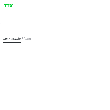
តារាងវាយតម្លៃ
ព័ត៌មាន