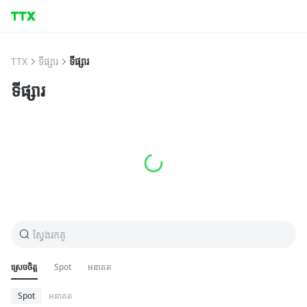
TTX
ទីផ្សារ
ទីផ្សារ
ទីផ្សារ
ស្វែងរកគូ
ស្រេចចិត្ត
Spot
អនាគត
Spot
អនាគត