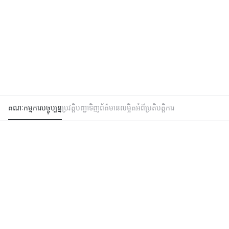
គណៈកម្មការបច្ចុប្បន្ន
ប្រវត្តិបញ្ជាទិញ
ព័ត៌មានលម្អិតអំពីប្រតិបត្តិការ