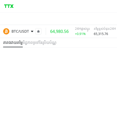
24Hផ្លាស់ប្តូរ
តម្លៃខ្ពស់បំផុត24H
64,980.56
BTC/USDT
+0.91%
65,315.76
តារាងវាយតម្លៃ
ទិដ្ឋភាពទូទៅនៃរូបិយប័ណ្ណ