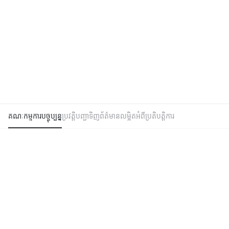
គណៈកម្មការបច្ចុប្បន្ន
ប្រវត្តិបញ្ជាទិញ
ព័ត៌មានលម្អិតអំពីប្រតិបត្តិការ