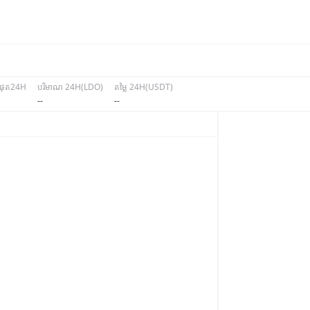
បំផុត24H
បរិមាណ 24H(LDO)
តម្លៃ 24H(USDT)
--
--