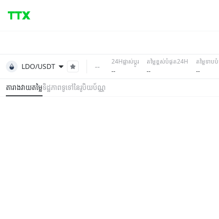
24Hផ្លាស់ប្តូរ
តម្លៃខ្ពស់បំផុត24H
តម្លៃទាប
--
LDO/USDT
--
--
--
តារាងវាយតម្លៃ
ទិដ្ឋភាពទូទៅនៃរូបិយប័ណ្ណ