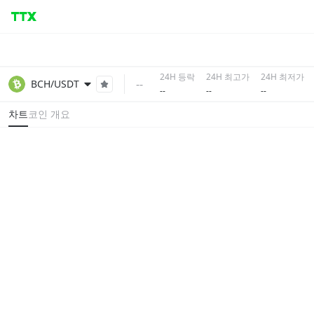
24H 등락
24H 최고가
24H 최저가
--
BCH/USDT
--
--
--
차트
코인 개요