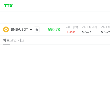
24H 등락
24H 최고가
24H 
590.78
BNB/USDT
-1.35%
599.25
590.2
차트
코인 개요