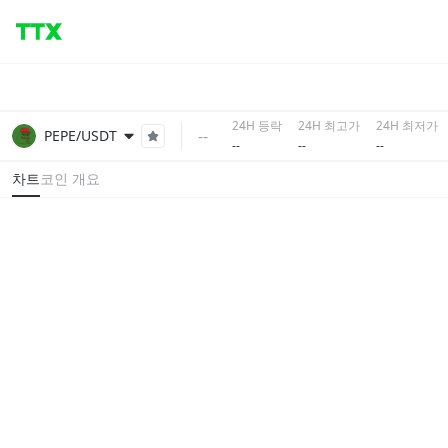
24H 등락
24H 최고가
24H 최저가
--
PEPE/USDT
--
--
--
차트
코인 개요