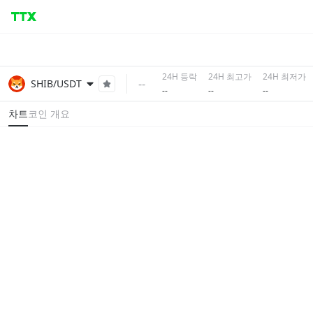
24H 등락
24H 최고가
24H 최저가
--
SHIB/USDT
--
--
--
차트
코인 개요