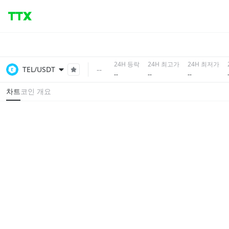
24H 등락
24H 최고가
24H 최저가
--
TEL/USDT
--
--
--
차트
코인 개요