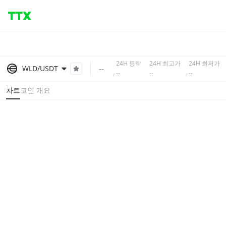
24H 등락
24H 최고가
24H 최저가
--
WLD/USDT
--
--
--
차트
코인 개요