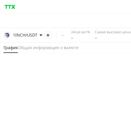
24сағ.өзг.%
Самая высокая цена 
--
1INCH/USDT
--
--
График
Общая информация о валюте