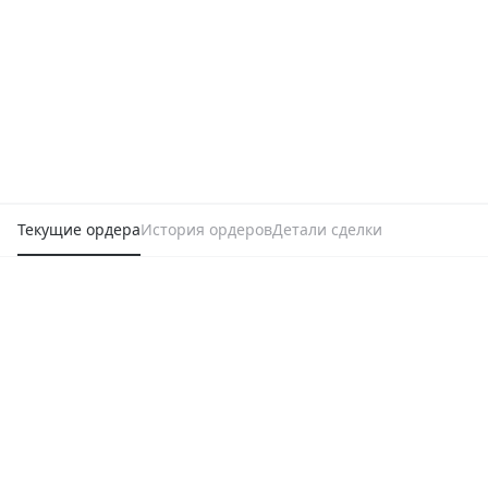
Текущие ордера
История ордеров
Детали сделки