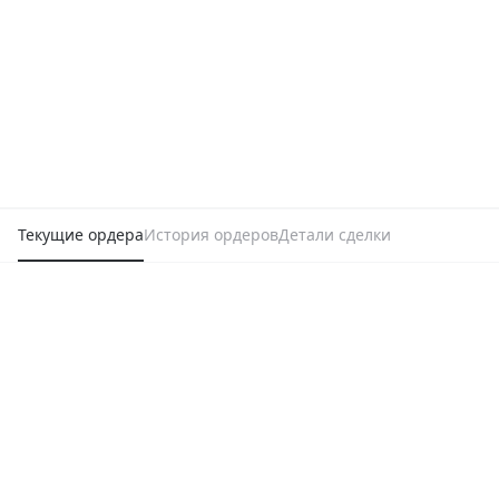
Текущие ордера
История ордеров
Детали сделки