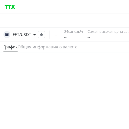
24сағ.өзг.%
Самая высокая цена за 
--
FET/USDT
--
--
График
Общая информация о валюте