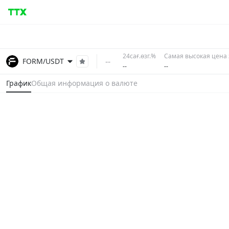
24сағ.өзг.%
Самая высокая цена 
--
FORM/USDT
--
--
График
Общая информация о валюте