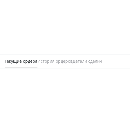
Текущие ордера
История ордеров
Детали сделки