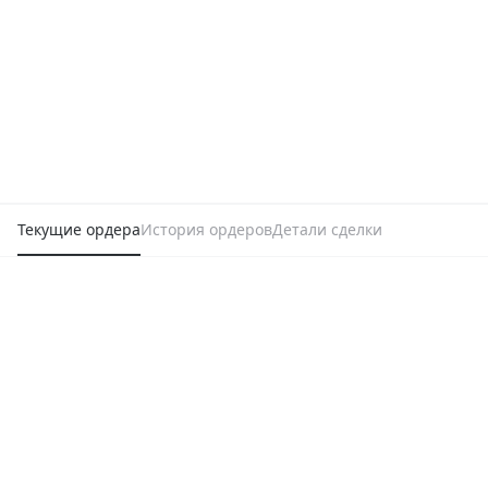
Текущие ордера
История ордеров
Детали сделки