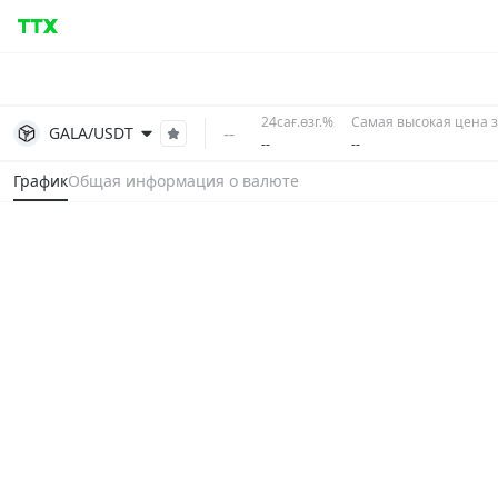
24сағ.өзг.%
Самая высокая цена з
--
GALA/USDT
--
--
График
Общая информация о валюте