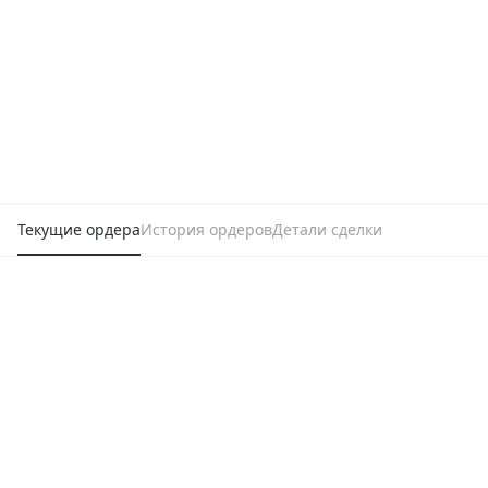
Текущие ордера
История ордеров
Детали сделки