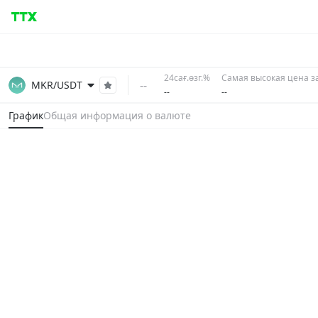
24сағ.өзг.%
Самая высокая цена за
--
MKR/USDT
--
--
График
Общая информация о валюте