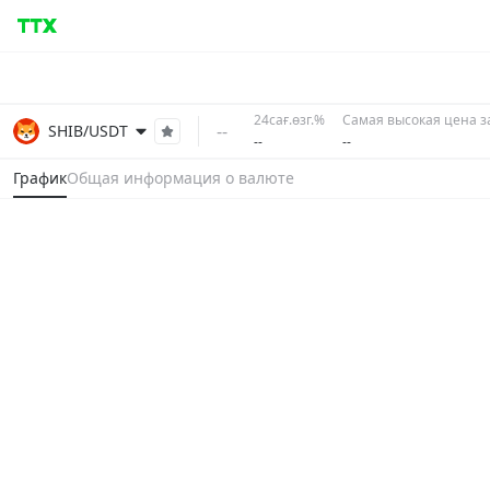
24сағ.өзг.%
Самая высокая цена за
--
SHIB/USDT
--
--
График
Общая информация о валюте