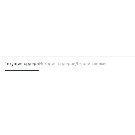
Текущие ордера
История ордеров
Детали сделки