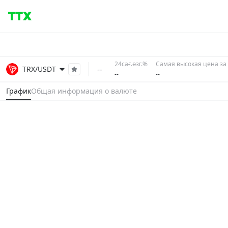
24сағ.өзг.%
Самая высокая цена за 
--
TRX/USDT
--
--
График
Общая информация о валюте