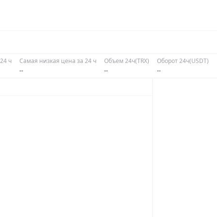
24 ч
Самая низкая цена за 24 ч
Объем 24ч(TRX)
Оборот 24ч(USDT)
--
--
--