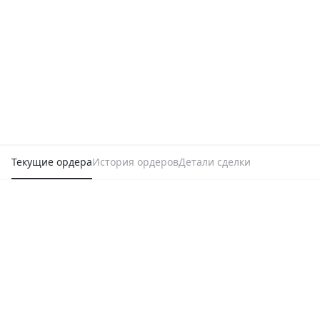
Текущие ордера
История ордеров
Детали сделки