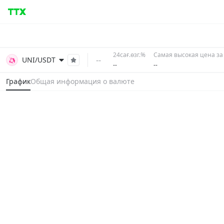
24сағ.өзг.%
Самая высокая цена за 
--
UNI/USDT
--
--
График
Общая информация о валюте