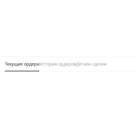
Текущие ордера
История ордеров
Детали сделки