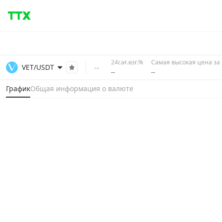
24сағ.өзг.%
Самая высокая цена за 
--
VET/USDT
--
--
График
Общая информация о валюте