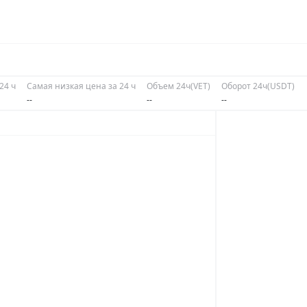
24 ч
Самая низкая цена за 24 ч
Объем 24ч(VET)
Оборот 24ч(USDT)
--
--
--