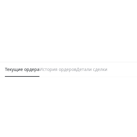
Текущие ордера
История ордеров
Детали сделки