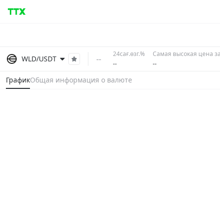
24сағ.өзг.%
Самая высокая цена за
--
WLD/USDT
--
--
График
Общая информация о валюте