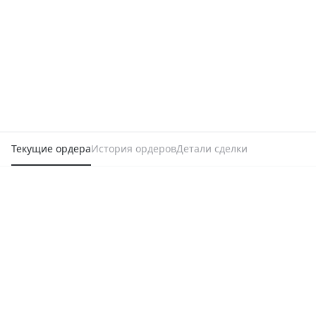
Текущие ордера
История ордеров
Детали сделки